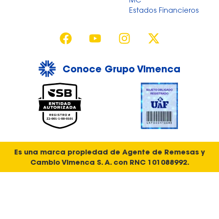
MC
Estados Financieros
Conoce Grupo Vimenca
Es una marca propiedad de Agente de Remesas y
Cambio Vimenca S. A. con RNC 101088992.